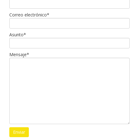
Correo electrónico*
Asunto*
Mensaje*