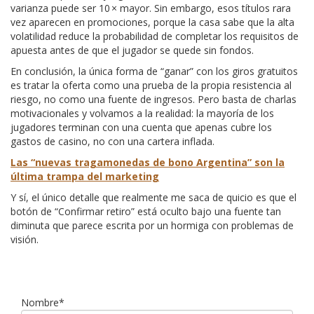
varianza puede ser 10 × mayor. Sin embargo, esos títulos rara
vez aparecen en promociones, porque la casa sabe que la alta
volatilidad reduce la probabilidad de completar los requisitos de
apuesta antes de que el jugador se quede sin fondos.
En conclusión, la única forma de “ganar” con los giros gratuitos
es tratar la oferta como una prueba de la propia resistencia al
riesgo, no como una fuente de ingresos. Pero basta de charlas
motivacionales y volvamos a la realidad: la mayoría de los
jugadores terminan con una cuenta que apenas cubre los
gastos de casino, no con una cartera inflada.
Las “nuevas tragamonedas de bono Argentina” son la
última trampa del marketing
Y sí, el único detalle que realmente me saca de quicio es que el
botón de “Confirmar retiro” está oculto bajo una fuente tan
diminuta que parece escrita por un hormiga con problemas de
visión.
Nombre*