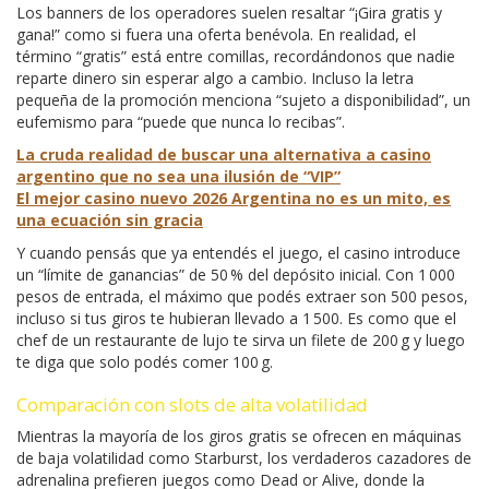
Los banners de los operadores suelen resaltar “¡Gira gratis y
gana!” como si fuera una oferta benévola. En realidad, el
término “gratis” está entre comillas, recordándonos que nadie
reparte dinero sin esperar algo a cambio. Incluso la letra
pequeña de la promoción menciona “sujeto a disponibilidad”, un
eufemismo para “puede que nunca lo recibas”.
La cruda realidad de buscar una alternativa a casino
argentino que no sea una ilusión de “VIP”
El mejor casino nuevo 2026 Argentina no es un mito, es
una ecuación sin gracia
Y cuando pensás que ya entendés el juego, el casino introduce
un “límite de ganancias” de 50 % del depósito inicial. Con 1 000
pesos de entrada, el máximo que podés extraer son 500 pesos,
incluso si tus giros te hubieran llevado a 1 500. Es como que el
chef de un restaurante de lujo te sirva un filete de 200 g y luego
te diga que solo podés comer 100 g.
Comparación con slots de alta volatilidad
Mientras la mayoría de los giros gratis se ofrecen en máquinas
de baja volatilidad como Starburst, los verdaderos cazadores de
adrenalina prefieren juegos como Dead or Alive, donde la