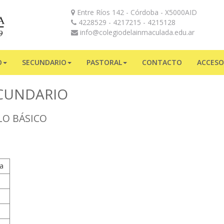
Entre Ríos 142 - Córdoba - X5000AID
4228529 - 4217215 - 4215128
info@colegiodelainmaculada.edu.ar
O
SECUNDARIO
PASTORAL
CONTACTO
ACCESO
ECUNDARIO
LO BÁSICO
a