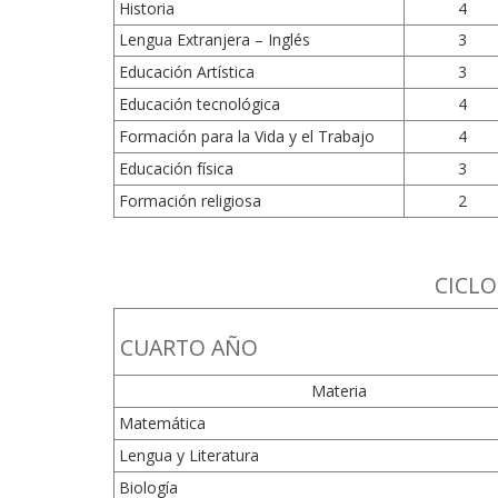
Historia
4
Lengua Extranjera – Inglés
3
Educación Artística
3
Educación tecnológica
4
Formación para la Vida y el Trabajo
4
Educación física
3
Formación religiosa
2
CICL
CUARTO AÑO
Materia
Matemática
Lengua y Literatura
Biología