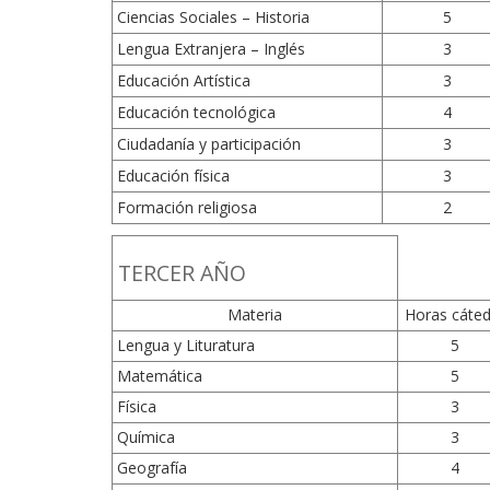
Ciencias Sociales – Historia
5
Lengua Extranjera – Inglés
3
Educación Artística
3
Educación tecnológica
4
Ciudadanía y participación
3
Educación física
3
Formación religiosa
2
TERCER AÑO
Materia
Horas cáted
Lengua y Lituratura
5
Matemática
5
Física
3
Química
3
Geografía
4