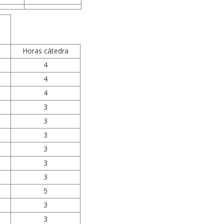
Horas cátedra
4
4
4
3
3
3
3
3
3
5
3
3