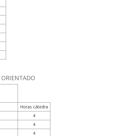
O ORIENTADO
Horas cátedra
4
4
4