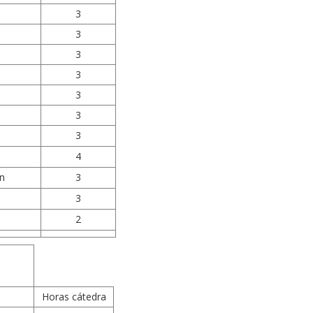
3
3
3
3
3
3
3
4
ón
3
3
2
Horas cátedra