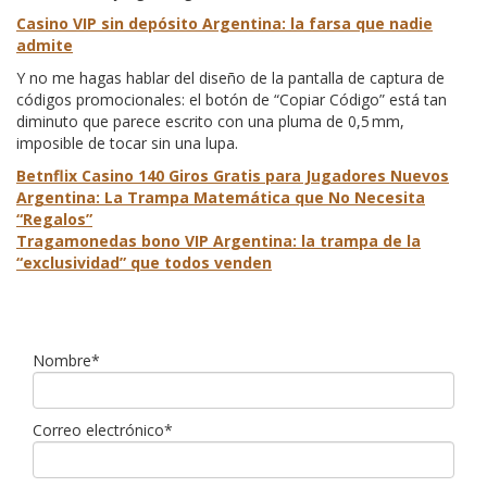
Casino VIP sin depósito Argentina: la farsa que nadie
admite
Y no me hagas hablar del diseño de la pantalla de captura de
códigos promocionales: el botón de “Copiar Código” está tan
diminuto que parece escrito con una pluma de 0,5 mm,
imposible de tocar sin una lupa.
Betnflix Casino 140 Giros Gratis para Jugadores Nuevos
Argentina: La Trampa Matemática que No Necesita
“Regalos”
Tragamonedas bono VIP Argentina: la trampa de la
“exclusividad” que todos venden
Nombre*
Correo electrónico*