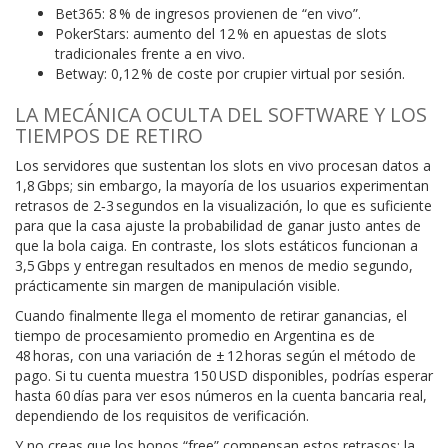
Bet365: 8 % de ingresos provienen de “en vivo”.
PokerStars: aumento del 12 % en apuestas de slots
tradicionales frente a en vivo.
Betway: 0,12 % de coste por crupier virtual por sesión.
LA MECÁNICA OCULTA DEL SOFTWARE Y LOS
TIEMPOS DE RETIRO
Los servidores que sustentan los slots en vivo procesan datos a
1,8 Gbps; sin embargo, la mayoría de los usuarios experimentan
retrasos de 2‑3 segundos en la visualización, lo que es suficiente
para que la casa ajuste la probabilidad de ganar justo antes de
que la bola caiga. En contraste, los slots estáticos funcionan a
3,5 Gbps y entregan resultados en menos de medio segundo,
prácticamente sin margen de manipulación visible.
Cuando finalmente llega el momento de retirar ganancias, el
tiempo de procesamiento promedio en Argentina es de
48 horas, con una variación de ± 12 horas según el método de
pago. Si tu cuenta muestra 150 USD disponibles, podrías esperar
hasta 60 días para ver esos números en la cuenta bancaria real,
dependiendo de los requisitos de verificación.
Y no creas que los bonos “free” compensan estos retrasos; la