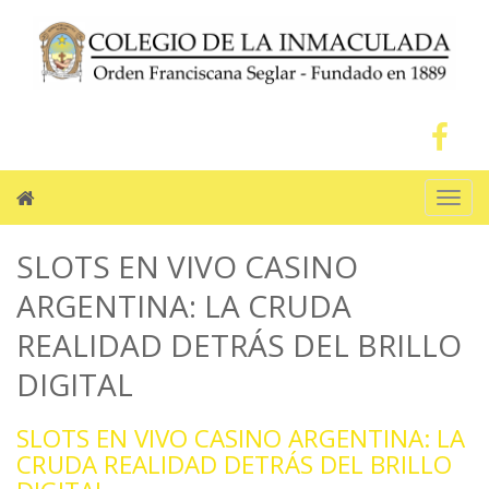
Men
SLOTS EN VIVO CASINO
ARGENTINA: LA CRUDA
REALIDAD DETRÁS DEL BRILLO
DIGITAL
SLOTS EN VIVO CASINO ARGENTINA: LA
CRUDA REALIDAD DETRÁS DEL BRILLO