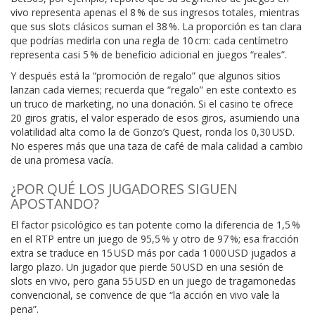
vivo representa apenas el 8 % de sus ingresos totales, mientras
que sus slots clásicos suman el 38 %. La proporción es tan clara
que podrías medirla con una regla de 10 cm: cada centímetro
representa casi 5 % de beneficio adicional en juegos “reales”.
Y después está la “promoción de regalo” que algunos sitios
lanzan cada viernes; recuerda que “regalo” en este contexto es
un truco de marketing, no una donación. Si el casino te ofrece
20 giros gratis, el valor esperado de esos giros, asumiendo una
volatilidad alta como la de Gonzo’s Quest, ronda los 0,30 USD.
No esperes más que una taza de café de mala calidad a cambio
de una promesa vacía.
¿POR QUÉ LOS JUGADORES SIGUEN
APOSTANDO?
El factor psicológico es tan potente como la diferencia de 1,5 %
en el RTP entre un juego de 95,5 % y otro de 97 %; esa fracción
extra se traduce en 15 USD más por cada 1 000 USD jugados a
largo plazo. Un jugador que pierde 50 USD en una sesión de
slots en vivo, pero gana 55 USD en un juego de tragamonedas
convencional, se convence de que “la acción en vivo vale la
pena”.