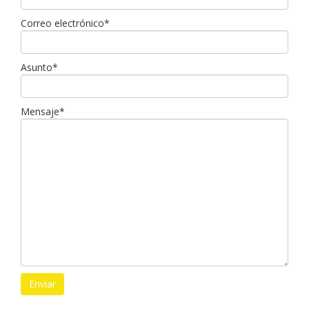
Correo electrónico*
Asunto*
Mensaje*