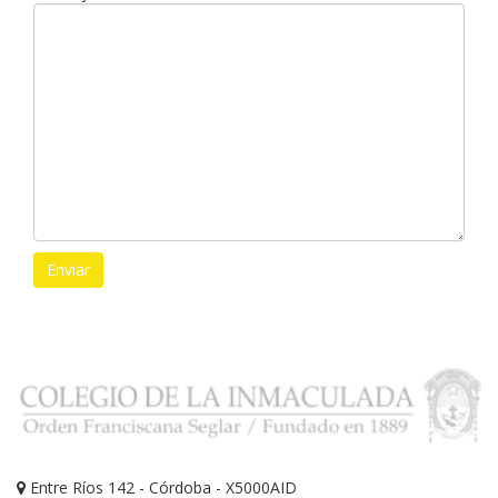
Entre Ríos 142 - Córdoba - X5000AID