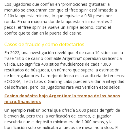
Los jugadores que confían en “promociones gratuitas” a
menudo se encuentran con que el “free spin” está limitado a
0.10x la apuesta mínima, lo que equivale a 0.50 pesos por
ronda. En una máquina donde la apuesta mínima real es 2
pesos, el “free spin” se vuelve un simple adorno, como el
confite que te dan en la puerta del casino.
Casos de fraude y cómo detectarlos
En 2022, una investigación reveló que 4 de cada 10 sitios con la
frase “sitio de casino confiable Argentina” operaban sin licencia
válida. Eso significa 400 sitios fraudulentos de cada 1.000
resultados de búsqueda, un número que supera la estimación
de los reguladores. La mejor defensa es la auditoría de terceros:
eCOGRA, iTech Labs o Gaming Labs pueden validar la integridad
del software, pero los jugadores rara vez verifican esos sellos.
Casino depósito bajo Argentina: la trampa de los bonos
micro‑financieros
Un ejemplo real: un portal que ofrecía 5.000 pesos de “gift” de
bienvenida, pero tras la verificación del correo, el jugador
descubría que el depósito mínimo era de 1.000 pesos, y la
bonificación solo se aplicaba a juegos de mesa, no a slots. El