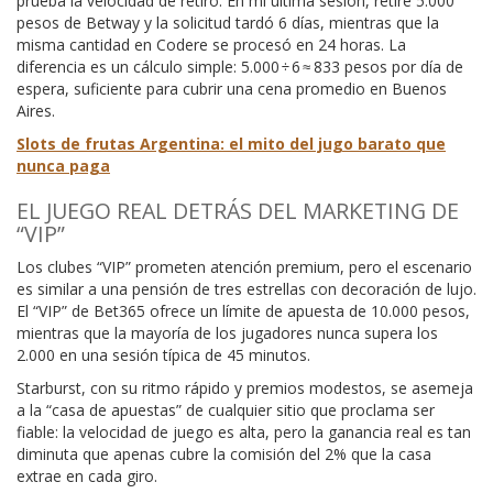
prueba la velocidad de retiro. En mi última sesión, retiré 5.000
pesos de Betway y la solicitud tardó 6 días, mientras que la
misma cantidad en Codere se procesó en 24 horas. La
diferencia es un cálculo simple: 5.000 ÷ 6 ≈ 833 pesos por día de
espera, suficiente para cubrir una cena promedio en Buenos
Aires.
Slots de frutas Argentina: el mito del jugo barato que
nunca paga
EL JUEGO REAL DETRÁS DEL MARKETING DE
“VIP”
Los clubes “VIP” prometen atención premium, pero el escenario
es similar a una pensión de tres estrellas con decoración de lujo.
El “VIP” de Bet365 ofrece un límite de apuesta de 10.000 pesos,
mientras que la mayoría de los jugadores nunca supera los
2.000 en una sesión típica de 45 minutos.
Starburst, con su ritmo rápido y premios modestos, se asemeja
a la “casa de apuestas” de cualquier sitio que proclama ser
fiable: la velocidad de juego es alta, pero la ganancia real es tan
diminuta que apenas cubre la comisión del 2% que la casa
extrae en cada giro.