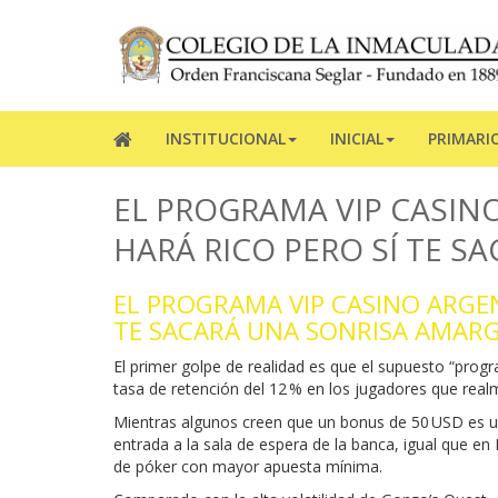
INSTITUCIONAL
INICIAL
PRIMARI
EL PROGRAMA VIP CASIN
HARÁ RICO PERO SÍ TE 
EL PROGRAMA VIP CASINO ARGEN
TE SACARÁ UNA SONRISA AMAR
El primer golpe de realidad es que el supuesto “prog
tasa de retención del 12 % en los jugadores que real
Mientras algunos creen que un bonus de 50 USD es un
entrada a la sala de espera de la banca, igual que e
de póker con mayor apuesta mínima.