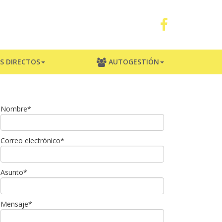
S DIRECTOS
AUTOGESTIÓN
Nombre*
Correo electrónico*
Asunto*
Mensaje*