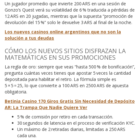
Un jugador promedio que invierte 200 ARS en una sesión de
Gonzo’s Quest verá su volatilidad de 6 % traducida a pérdidas de
12 ARS en 20 jugadas, mientras que la supuesta “promoción de
devolución del 15 %” solo le devuelve 3 ARS al final de la noche.
Los nuevos casinos online argentinos que no son la
solución a tus deudas
CÓMO LOS NUEVOS SITIOS DISFRAZAN LA
MATEMÁTICAS EN SUS PROMOCIONES
La regla de oro: siempre que veas “hasta 500 % de bonificación”,
pregunta cuántas veces tienes que apostar 5 veces la cantidad
depositada para habilitar el retiro. La fórmula simple es
5 × 5 = 25, lo que convierte a 100 ARS en 2500 ARS de apuesta
obligatoria.
Betinia Casino 170 Giros Gratis Sin Necesidad de Depósito
AR: La Trampa Que Nadie Quiere Ver
5 % de comisión por retiro en cada transacción.
30 segundos de latencia en el proceso de verificación KYC.
Un máximo de 2 retiradas diarias, limitadas a 250 ARS
cada una.