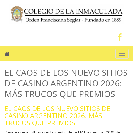
Men
EL CAOS DE LOS NUEVO SITIOS
DE CASINO ARGENTINO 2026:
MÁS TRUCOS QUE PREMIOS
EL CAOS DE LOS NUEVO SITIOS DE
CASINO ARGENTINO 2026: MÁS
TRUCOS QUE PREMIOS
Desde que el último reglamento de la UAF exigió un 20 % de