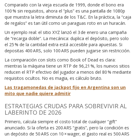
Comparado con la vieja escuela de 1999, donde el bono era
100 % sin requisitos, ahora el “plus” es una pantalla de 1080p
que muestra la letra diminuta de los T&C. En la práctica, la “caja
de regalos” es tan útil como un paraguas roto en un huracán.
Un ejemplo real: el sitio XYZ lanzó el 3 de enero una campaña
de “recarga doble”. La mecánica: duplica el depósito, pero solo
el 25 % de la cantidad extra está accesible para apuestas. Si
depositas 400 ARS, solo 100 ARS pueden jugarse sin restricción.
La comparación con slots como Book of Dead es clara:
mientras la máquina tiene un RTP de 96,21 %, los nuevos sitios
reducen el RTP efectivo del jugador a menos del 80 % mediante
requisitos ocultos. No es magia, es cálculo bruto.
Las tragamonedas de jackpot fijo en Argentina son un
mito que nadie quiere admitir
ESTRATEGIAS CRUDAS PARA SOBREVIVIR AL
LABERINTO DE 2026
Primero, calcula siempre el costo total de cualquier “gift”
anunciado. Si la oferta es 200 ARS “gratis”, pero la condición es
un depósito de 50 ARS con 10 × wager, el gasto real es 500 ARS