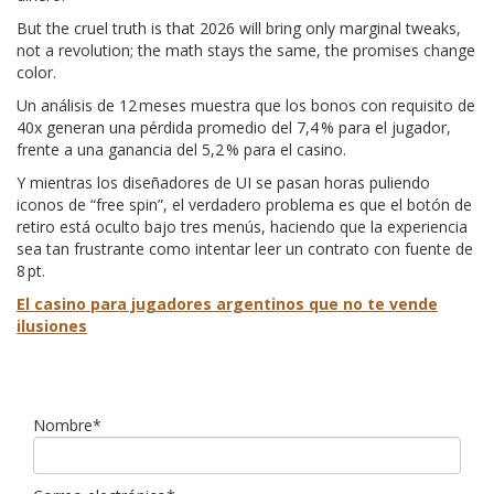
But the cruel truth is that 2026 will bring only marginal tweaks,
not a revolution; the math stays the same, the promises change
color.
Un análisis de 12 meses muestra que los bonos con requisito de
40x generan una pérdida promedio del 7,4 % para el jugador,
frente a una ganancia del 5,2 % para el casino.
Y mientras los diseñadores de UI se pasan horas puliendo
iconos de “free spin”, el verdadero problema es que el botón de
retiro está oculto bajo tres menús, haciendo que la experiencia
sea tan frustrante como intentar leer un contrato con fuente de
8 pt.
El casino para jugadores argentinos que no te vende
ilusiones
Nombre*