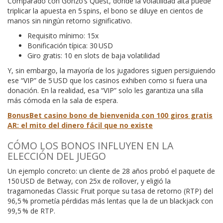
Comparado con Gonzo’s Quest, donde la volatilidad alta puede
triplicar la apuesta en 5 spins, el bono se diluye en cientos de
manos sin ningún retorno significativo.
Requisito mínimo: 15x
Bonificación típica: 30 USD
Giro gratis: 10 en slots de baja volatilidad
Y, sin embargo, la mayoría de los jugadores siguen persiguiendo
ese “VIP” de 5 USD que los casinos exhiben como si fuera una
donación. En la realidad, esa “VIP” solo les garantiza una silla
más cómoda en la sala de espera.
BonusBet casino bono de bienvenida con 100 giros gratis
AR: el mito del dinero fácil que no existe
CÓMO LOS BONOS INFLUYEN EN LA
ELECCIÓN DEL JUEGO
Un ejemplo concreto: un cliente de 28 años probó el paquete de
150 USD de Betway, con 25x de rollover, y eligió la
tragamonedas Classic Fruit porque su tasa de retorno (RTP) del
96,5 % prometía pérdidas más lentas que la de un blackjack con
99,5 % de RTP.