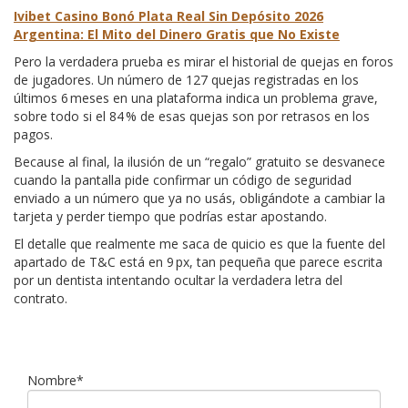
Ivibet Casino Bonó Plata Real Sin Depósito 2026
Argentina: El Mito del Dinero Gratis que No Existe
Pero la verdadera prueba es mirar el historial de quejas en foros
de jugadores. Un número de 127 quejas registradas en los
últimos 6 meses en una plataforma indica un problema grave,
sobre todo si el 84 % de esas quejas son por retrasos en los
pagos.
Because al final, la ilusión de un “regalo” gratuito se desvanece
cuando la pantalla pide confirmar un código de seguridad
enviado a un número que ya no usás, obligándote a cambiar la
tarjeta y perder tiempo que podrías estar apostando.
El detalle que realmente me saca de quicio es que la fuente del
apartado de T&C está en 9 px, tan pequeña que parece escrita
por un dentista intentando ocultar la verdadera letra del
contrato.
Nombre*