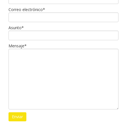
Correo electrónico*
Asunto*
Mensaje*