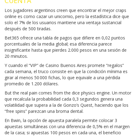
CUENTA
Los jugadores argentinos creen que encontrar el mejor craps
online es como cazar un unicornio, pero la estadística dice que
solo el 7% de los usuarios mantiene una ventaja sustancial
después de 500 tiradas.
Bet365 ofrece una tabla de pagos que difiere en 0,02 puntos
porcentuales de la media global; esa diferencia parece
insignificante hasta que pierdes 2.000 pesos en una sesión de
20 minutos.
Y cuando el “VIP” de Casino Buenos Aires promete “regalos”
cada semana, el truco consiste en que la condición mínima es
girar al menos 50 000 fichas, lo que equivale a una pérdida
promedio de 1.200 dólares.
But the real pain comes from the dice physics engine. Un motor
que recalcula la probabilidad cada 0,3 segundos genera una
volatilidad que supera a la de Gonzo’s Quest, haciendo que los
“free spins” parezcan una broma dental.
En Bwin, la opción de apuesta paralela permite colocar 3
apuestas simultáneas con una diferencia de 0,5% en el margen
de la casa; si apuestas 100 pesos en cada una, el beneficio