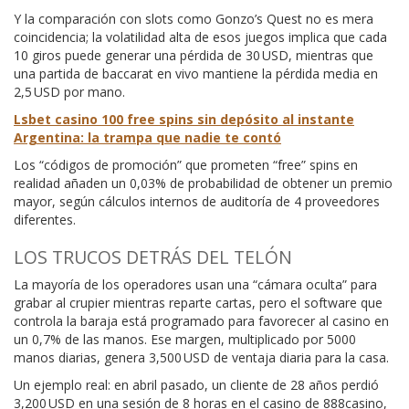
Y la comparación con slots como Gonzo’s Quest no es mera
coincidencia; la volatilidad alta de esos juegos implica que cada
10 giros puede generar una pérdida de 30 USD, mientras que
una partida de baccarat en vivo mantiene la pérdida media en
2,5 USD por mano.
Lsbet casino 100 free spins sin depósito al instante
Argentina: la trampa que nadie te contó
Los “códigos de promoción” que prometen “free” spins en
realidad añaden un 0,03% de probabilidad de obtener un premio
mayor, según cálculos internos de auditoría de 4 proveedores
diferentes.
LOS TRUCOS DETRÁS DEL TELÓN
La mayoría de los operadores usan una “cámara oculta” para
grabar al crupier mientras reparte cartas, pero el software que
controla la baraja está programado para favorecer al casino en
un 0,7% de las manos. Ese margen, multiplicado por 5000
manos diarias, genera 3,500 USD de ventaja diaria para la casa.
Un ejemplo real: en abril pasado, un cliente de 28 años perdió
3,200 USD en una sesión de 8 horas en el casino de 888casino,