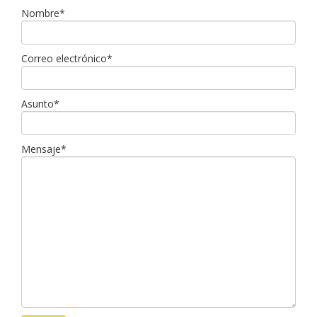
Nombre*
Correo electrónico*
Asunto*
Mensaje*