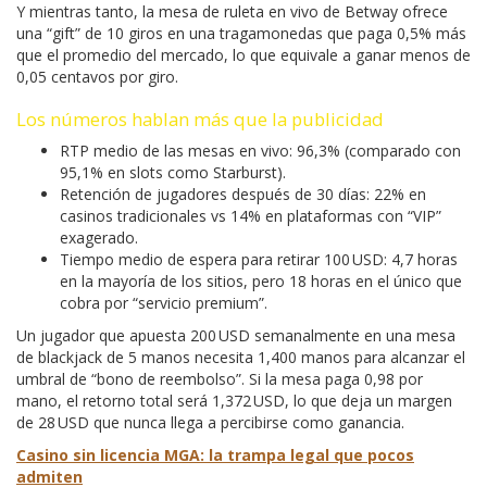
Y mientras tanto, la mesa de ruleta en vivo de Betway ofrece
una “gift” de 10 giros en una tragamonedas que paga 0,5% más
que el promedio del mercado, lo que equivale a ganar menos de
0,05 centavos por giro.
Los números hablan más que la publicidad
RTP medio de las mesas en vivo: 96,3% (comparado con
95,1% en slots como Starburst).
Retención de jugadores después de 30 días: 22% en
casinos tradicionales vs 14% en plataformas con “VIP”
exagerado.
Tiempo medio de espera para retirar 100 USD: 4,7 horas
en la mayoría de los sitios, pero 18 horas en el único que
cobra por “servicio premium”.
Un jugador que apuesta 200 USD semanalmente en una mesa
de blackjack de 5 manos necesita 1,400 manos para alcanzar el
umbral de “bono de reembolso”. Si la mesa paga 0,98 por
mano, el retorno total será 1,372 USD, lo que deja un margen
de 28 USD que nunca llega a percibirse como ganancia.
Casino sin licencia MGA: la trampa legal que pocos
admiten