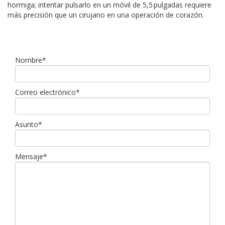
hormiga; intentar pulsarlo en un móvil de 5,5 pulgadas requiere
más precisión que un cirujano en una operación de corazón.
Nombre*
Correo electrónico*
Asunto*
Mensaje*