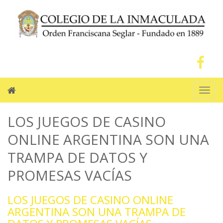
Men
LOS JUEGOS DE CASINO
ONLINE ARGENTINA SON UNA
TRAMPA DE DATOS Y
PROMESAS VACÍAS
LOS JUEGOS DE CASINO ONLINE
ARGENTINA SON UNA TRAMPA DE