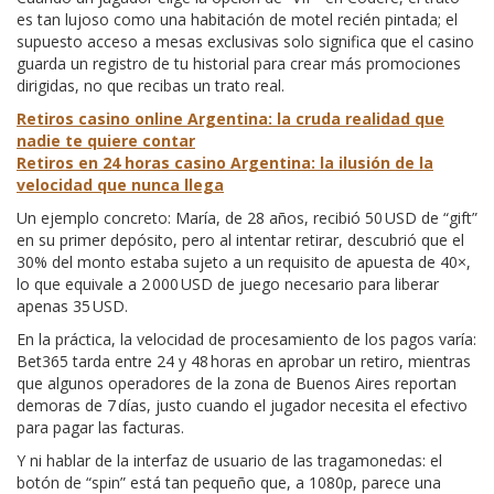
es tan lujoso como una habitación de motel recién pintada; el
supuesto acceso a mesas exclusivas solo significa que el casino
guarda un registro de tu historial para crear más promociones
dirigidas, no que recibas un trato real.
Retiros casino online Argentina: la cruda realidad que
nadie te quiere contar
Retiros en 24 horas casino Argentina: la ilusión de la
velocidad que nunca llega
Un ejemplo concreto: María, de 28 años, recibió 50 USD de “gift”
en su primer depósito, pero al intentar retirar, descubrió que el
30% del monto estaba sujeto a un requisito de apuesta de 40×,
lo que equivale a 2 000 USD de juego necesario para liberar
apenas 35 USD.
En la práctica, la velocidad de procesamiento de los pagos varía:
Bet365 tarda entre 24 y 48 horas en aprobar un retiro, mientras
que algunos operadores de la zona de Buenos Aires reportan
demoras de 7 días, justo cuando el jugador necesita el efectivo
para pagar las facturas.
Y ni hablar de la interfaz de usuario de las tragamonedas: el
botón de “spin” está tan pequeño que, a 1080p, parece una