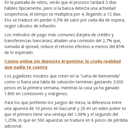
En la pantalla de retiro, verás que el proceso tardará 3 días
hábiles típicamente, pero si la banca detecta una actividad
sospechosa, el tiempo se multiplica por 4, llegando a 12 días.
Eso se traduce en perder 0,5% de valor por cada día de espera,
según cálculos de inflación.
Los métodos de pago más comunes (tarjeta de crédito y
transferencias bancarias) añaden una comisión del 2,7% que,
sumada al spread, reduce el retorno efectivo a menos del 85%
de lo esperado.
Casino online sin depósito Argentina: la cruda realidad
que nadie te cuenta
Los jugadores novatos que creen en la “carta de bienvenida”
como si fuera una tabla de salvación terminan gastando 3.000
pesos en la primera semana, mientras la casa ya ha ganado
1.800 en comisiones y márgenes.
Para los que prefieren los juegos de mesa, la diferencia entre
una apuesta de 10 pesos en baccarat y 20 en un video poker es
que el primero tiene una ventaja del 1,06% y el segundo del
1,25%, lo que en 500 apuestas se traduce en 6 pesos de pérdida
adicional.