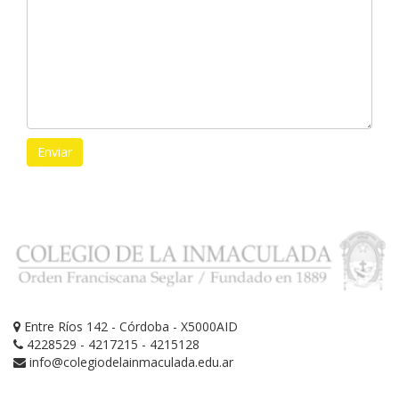
Entre Ríos 142 - Córdoba - X5000AID
4228529 - 4217215 - 4215128
info@colegiodelainmaculada.edu.ar