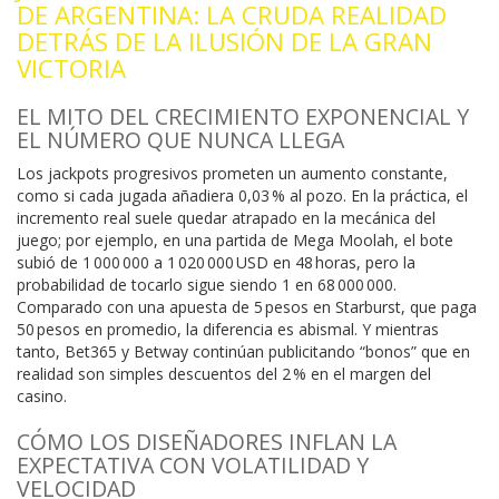
DE ARGENTINA: LA CRUDA REALIDAD
DETRÁS DE LA ILUSIÓN DE LA GRAN
VICTORIA
EL MITO DEL CRECIMIENTO EXPONENCIAL Y
EL NÚMERO QUE NUNCA LLEGA
Los jackpots progresivos prometen un aumento constante,
como si cada jugada añadiera 0,03 % al pozo. En la práctica, el
incremento real suele quedar atrapado en la mecánica del
juego; por ejemplo, en una partida de Mega Moolah, el bote
subió de 1 000 000 a 1 020 000 USD en 48 horas, pero la
probabilidad de tocarlo sigue siendo 1 en 68 000 000.
Comparado con una apuesta de 5 pesos en Starburst, que paga
50 pesos en promedio, la diferencia es abismal. Y mientras
tanto, Bet365 y Betway continúan publicitando “bonos” que en
realidad son simples descuentos del 2 % en el margen del
casino.
CÓMO LOS DISEÑADORES INFLAN LA
EXPECTATIVA CON VOLATILIDAD Y
VELOCIDAD