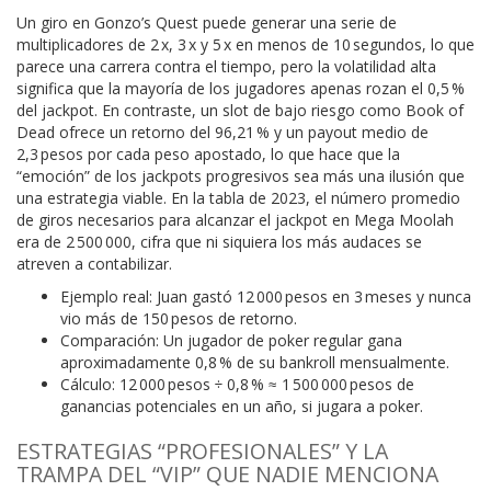
Un giro en Gonzo’s Quest puede generar una serie de
multiplicadores de 2 x, 3 x y 5 x en menos de 10 segundos, lo que
parece una carrera contra el tiempo, pero la volatilidad alta
significa que la mayoría de los jugadores apenas rozan el 0,5 %
del jackpot. En contraste, un slot de bajo riesgo como Book of
Dead ofrece un retorno del 96,21 % y un payout medio de
2,3 pesos por cada peso apostado, lo que hace que la
“emoción” de los jackpots progresivos sea más una ilusión que
una estrategia viable. En la tabla de 2023, el número promedio
de giros necesarios para alcanzar el jackpot en Mega Moolah
era de 2 500 000, cifra que ni siquiera los más audaces se
atreven a contabilizar.
Ejemplo real: Juan gastó 12 000 pesos en 3 meses y nunca
vio más de 150 pesos de retorno.
Comparación: Un jugador de poker regular gana
aproximadamente 0,8 % de su bankroll mensualmente.
Cálculo: 12 000 pesos ÷ 0,8 % ≈ 1 500 000 pesos de
ganancias potenciales en un año, si jugara a poker.
ESTRATEGIAS “PROFESIONALES” Y LA
TRAMPA DEL “VIP” QUE NADIE MENCIONA