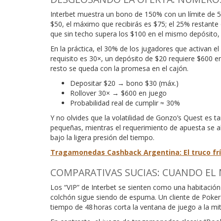
Interbet muestra un bono de 150% con un límite de 
$50, el máximo que recibirás es $75; el 25% restant
que sin techo supera los $100 en el mismo depósito, l
En la práctica, el 30% de los jugadores que activan el
requisito es 30×, un depósito de $20 requiere $600 en
resto se queda con la promesa en el cajón.
Depositar $20 → bono $30 (máx.)
Rollover 30× → $600 en juego
Probabilidad real de cumplir ≈ 30%
Y no olvides que la volatilidad de Gonzo’s Quest es t
pequeñas, mientras el requerimiento de apuesta se a
bajo la ligera presión del tiempo.
Tragamonedas Cashback Argentina: El truco frí
COMPARATIVAS SUCIAS: CUANDO EL 
Los “VIP” de Interbet se sienten como una habitación
colchón sigue siendo de espuma. Un cliente de Poker
tiempo de 48 horas corta la ventana de juego a la mi