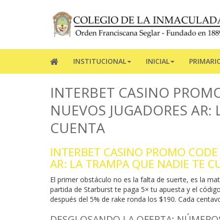
INSTITUCIONAL
INICIAL
PRIMARI
INTERBET CASINO PROMO
NUEVOS JUGADORES AR: 
CUENTA
INTERBET CASINO PROMO CODE
AR: LA TRAMPA QUE NADIE TE 
El primer obstáculo no es la falta de suerte, es la ma
partida de Starburst te paga 5× tu apuesta y el códi
después del 5% de rake ronda los $190. Cada centav
DESGLOSANDO LA OFERTA: NÚMERO