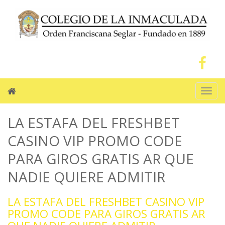
Men
LA ESTAFA DEL FRESHBET
CASINO VIP PROMO CODE
PARA GIROS GRATIS AR QUE
NADIE QUIERE ADMITIR
LA ESTAFA DEL FRESHBET CASINO VIP
PROMO CODE PARA GIROS GRATIS AR