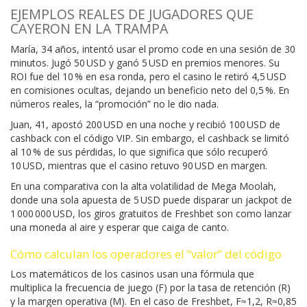
EJEMPLOS REALES DE JUGADORES QUE
CAYERON EN LA TRAMPA
María, 34 años, intentó usar el promo code en una sesión de 30
minutos. Jugó 50 USD y ganó 5 USD en premios menores. Su
ROI fue del 10 % en esa ronda, pero el casino le retiró 4,5 USD
en comisiones ocultas, dejando un beneficio neto del 0,5 %. En
números reales, la “promoción” no le dio nada.
Juan, 41, apostó 200 USD en una noche y recibió 100 USD de
cashback con el código VIP. Sin embargo, el cashback se limitó
al 10 % de sus pérdidas, lo que significa que sólo recuperó
10 USD, mientras que el casino retuvo 90 USD en margen.
En una comparativa con la alta volatilidad de Mega Moolah,
donde una sola apuesta de 5 USD puede disparar un jackpot de
1 000 000 USD, los giros gratuitos de Freshbet son como lanzar
una moneda al aire y esperar que caiga de canto.
Cómo calculan los operadores el “valor” del código
Los matemáticos de los casinos usan una fórmula que
multiplica la frecuencia de juego (F) por la tasa de retención (R)
y la margen operativa (M). En el caso de Freshbet, F≈1,2, R≈0,85