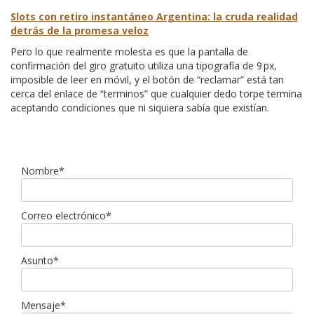
Slots con retiro instantáneo Argentina: la cruda realidad
detrás de la promesa veloz
Pero lo que realmente molesta es que la pantalla de
confirmación del giro gratuito utiliza una tipografía de 9 px,
imposible de leer en móvil, y el botón de “reclamar” está tan
cerca del enlace de “terminos” que cualquier dedo torpe termina
aceptando condiciones que ni siquiera sabía que existían.
Nombre*
Correo electrónico*
Asunto*
Mensaje*