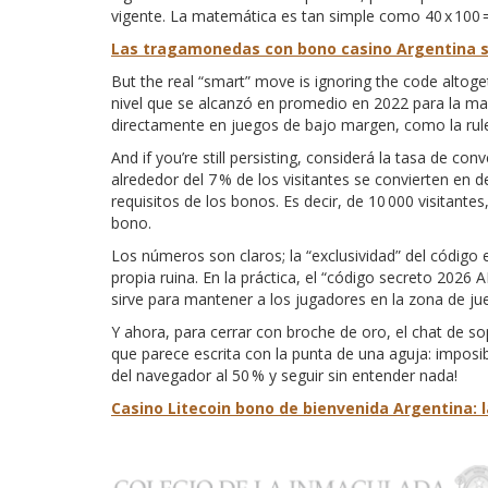
vigente. La matemática es tan simple como 40 x 100 
Las tragamonedas con bono casino Argentina s
But the real “smart” move is ignoring the code alto
nivel que se alcanzó en promedio en 2022 para la ma
directamente en juegos de bajo margen, como la rule
And if you’re still persisting, considerá la tasa de con
alrededor del 7 % de los visitantes se convierten en d
requisitos de los bonos. Es decir, de 10 000 visitante
bono.
Los números son claros; la “exclusividad” del código
propia ruina. En la práctica, el “código secreto 2026 A
sirve para mantener a los jugadores en la zona de ju
Y ahora, para cerrar con broche de oro, el chat de s
que parece escrita con la punta de una aguja: imposible
del navegador al 50 % y seguir sin entender nada!
Casino Litecoin bono de bienvenida Argentina: 