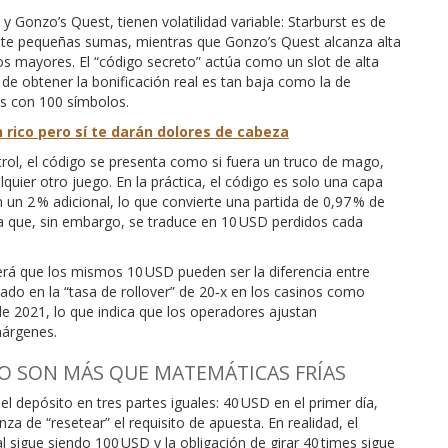
y Gonzo’s Quest, tienen volatilidad variable: Starburst es de
ente pequeñas sumas, mientras que Gonzo’s Quest alcanza alta
os mayores. El “código secreto” actúa como un slot de alta
d de obtener la bonificación real es tan baja como la de
ls con 100 símbolos.
 rico pero sí te darán dolores de cabeza
trol, el código se presenta como si fuera un truco de mago,
quier otro juego. En la práctica, el código es solo una capa
un 2 % adicional, lo que convierte una partida de 0,97 % de
ta que, sin embargo, se traduce en 10 USD perdidos cada
derá que los mismos 10 USD pueden ser la diferencia entre
ado en la “tasa de rollover” de 20‑x en los casinos como
 2021, lo que indica que los operadores ajustan
márgenes.
NO SON MÁS QUE MATEMÁTICAS FRÍAS
l depósito en tres partes iguales: 40 USD en el primer día,
a de “resetear” el requisito de apuesta. En realidad, el
l sigue siendo 100 USD y la obligación de girar 40 times sigue