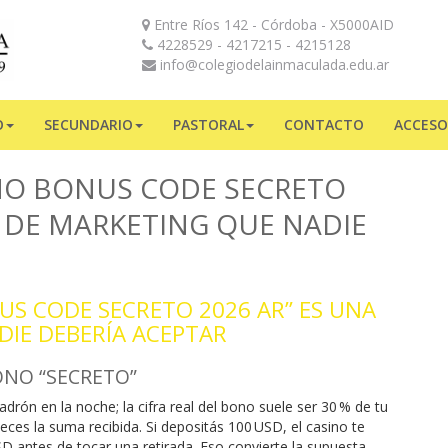
Entre Ríos 142 - Córdoba - X5000AID
4228529 - 4217215 - 4215128
info@colegiodelainmaculada.edu.ar
O
SECUNDARIO
PASTORAL
CONTACTO
ACCESO
NO BONUS CODE SECRETO
A DE MARKETING QUE NADIE
US CODE SECRETO 2026 AR” ES UNA
IE DEBERÍA ACEPTAR
NO “SECRETO”
drón en la noche; la cifra real del bono suele ser 30 % de tu
eces la suma recibida. Si depositás 100 USD, el casino te
SD antes de tocar una retirada. Eso convierte la supuesta