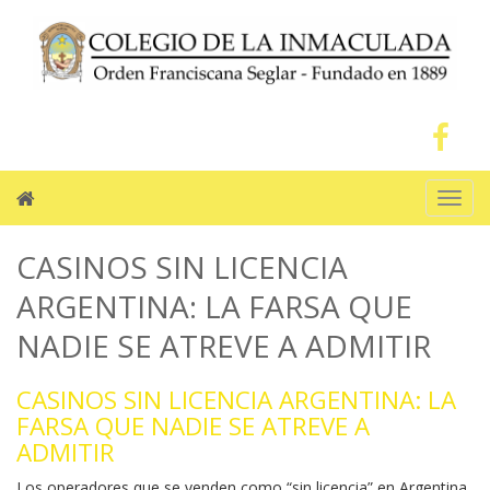
Men
CASINOS SIN LICENCIA
ARGENTINA: LA FARSA QUE
NADIE SE ATREVE A ADMITIR
CASINOS SIN LICENCIA ARGENTINA: LA
FARSA QUE NADIE SE ATREVE A
ADMITIR
Los operadores que se venden como “sin licencia” en Argentina