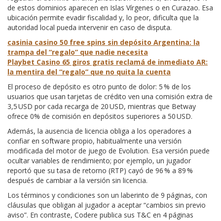
de estos dominios aparecen en Islas Vírgenes o en Curazao. Esa
ubicación permite evadir fiscalidad y, lo peor, dificulta que la
autoridad local pueda intervenir en caso de disputa.
casinia casino 50 free spins sin depósito Argentina: la
trampa del “regalo” que nadie necesita
Playbet Casino 65 giros gratis reclamá de inmediato AR:
la mentira del “regalo” que no quita la cuenta
El proceso de depósito es otro punto de dolor: 5 % de los
usuarios que usan tarjetas de crédito ven una comisión extra de
3,5 USD por cada recarga de 20 USD, mientras que Betway
ofrece 0% de comisión en depósitos superiores a 50 USD.
Además, la ausencia de licencia obliga a los operadores a
confiar en software propio, habitualmente una versión
modificada del motor de juego de Evolution. Esa versión puede
ocultar variables de rendimiento; por ejemplo, un jugador
reportó que su tasa de retorno (RTP) cayó de 96 % a 89 %
después de cambiar a la versión sin licencia.
Los términos y condiciones son un laberinto de 9 páginas, con
cláusulas que obligan al jugador a aceptar “cambios sin previo
aviso”. En contraste, Codere publica sus T&C en 4 páginas