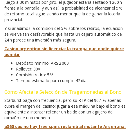
juego a 30 minutos por giro, el jugador estaría sentado 1 260 h
frente a la pantalla, y aun así, la probabilidad de alcanzar el 5 %
de retorno total sigue siendo menor que la de ganar la lotería
provincial.
Y si añadimos la comisión del 5 % sobre los retiros, la ecuación
se vuelve tan desfavorable que hasta un cajero automático de
24 h parece una inversión más segura.
Casino argentino sin licencia: la trampa que nadie quiere
admitir
Depósito mínimo: ARS 2 000
Rollover: 30×
Comisión retiro: 5 %
Tiempo estimado para cumplir: 42 días
Cómo Afecta la Selección de Tragamonedas al Bono
Starburst paga con frecuencia, pero su RTP del 96,1 % apenas
cubre el margen del casino; jugar a esa máquina bajo el bono es
equivalente a intentar rellenar un balde con un agujero del
tamaño de una moneda.
a360 casino hoy free spins reclamá al instante Argentina: