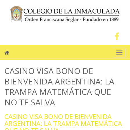
Men
CASINO VISA BONO DE
BIENVENIDA ARGENTINA: LA
TRAMPA MATEMÁTICA QUE
NO TE SALVA
CASINO VISA BONO DE BIENVENIDA
ARGENTINA: LA TRAMPA MATEMÁTICA