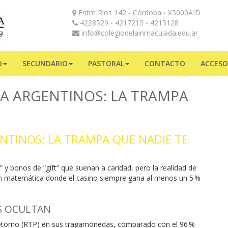
Entre Ríos 142 - Córdoba - X5000AID
4228529 - 4217215 - 4215128
info@colegiodelainmaculada.edu.ar
O
SECUNDARIO
PASTORAL
CONTACTO
ACCESO
RA ARGENTINOS: LA TRAMPA
ENTINOS: LA TRAMPA QUE NADIE TE
 y bonos de “gift” que suenan a caridad, pero la realidad de
ión matemática donde el casino siempre gana al menos un 5 %
S OCULTAN
e retorno (RTP) en sus tragamonedas, comparado con el 96 %