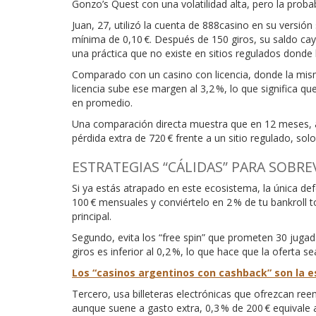
Gonzo’s Quest con una volatilidad alta, pero la proba
Juan, 27, utilizó la cuenta de 888casino en su versión
mínima de 0,10 €. Después de 150 giros, su saldo cayó a
una práctica que no existe en sitios regulados donde l
Comparado con un casino con licencia, donde la misma 
licencia sube ese margen al 3,2 %, lo que significa qu
en promedio.
Una comparación directa muestra que en 12 meses, ap
pérdida extra de 720 € frente a un sitio regulado, solo
ESTRATEGIAS “CÁLIDAS” PARA SOBREV
Si ya estás atrapado en este ecosistema, la única def
100 € mensuales y conviértelo en 2 % de tu bankroll to
principal.
Segundo, evita los “free spin” que prometen 30 jugada
giros es inferior al 0,2 %, lo que hace que la oferta s
Los “casinos argentinos con cashback” son la e
Tercero, usa billeteras electrónicas que ofrezcan re
aunque suene a gasto extra, 0,3 % de 200 € equivale 