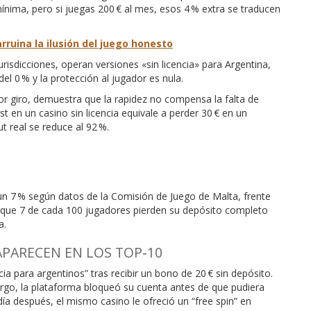
 mínima, pero si juegas 200 € al mes, esos 4 % extra se traducen
arruina la ilusión del juego honesto
isdicciones, operan versiones «sin licencia» para Argentina,
el 0 % y la protección al jugador es nula.
or giro, demuestra que la rapidez no compensa la falta de
st en un casino sin licencia equivale a perder 30 € en un
 real se reduce al 92 %.
 un 7 % según datos de la Comisión de Juego de Malta, frente
as que 7 de cada 100 jugadores pierden su depósito completo
a.
APARECEN EN LOS TOP‑10
cia para argentinos” tras recibir un bono de 20 € sin depósito.
argo, la plataforma bloqueó su cuenta antes de que pudiera
 día después, el mismo casino le ofreció un “free spin” en