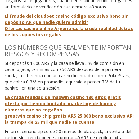
“regalos” a los jugadores, cuando en realidad el único regalo es
un formulario de verificación que demora 48 horas.
El fraude del cloudbet casino código exclusivo bono sin
depósito AR que nadie quiere admitir
Ofertas casino online Argentina: la cruda realidad detrás
de los supuestos regalos
LOS NÚMEROS QUE REALMENTE IMPORTAN:
RIESGOS Y RECOMPENSAS
Si depositás 1 000 ARS y la casa se lleva 5 % de comisión en
cada jugada, terminás con 950 ARS después de la primera
ronda; la diferencia con un casino licenciado como PokerStars,
que cobra 0,3 % en promedio, equivale a perder 7 % de tu
bankroll en una sola sesión.
La cruda realidad de maxwin casino 180 giros gratis
oferta por tiempo limitado: marketing de humo y
números que no engañan
greatwin casino chip gratis ARS 25.000 bono exclusivo AR:
la trampa de 25 mil que nadie te cuenta
En un escenario típico de 20 manos de blackjack, la ventaja del
casino sin licencia puede acumular 40 ARS de pérdida extra,