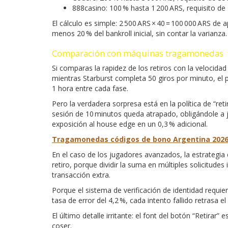
888casino: 100 % hasta 1 200 ARS, requisito de 
El cálculo es simple: 2 500 ARS × 40 = 100 000 ARS de 
menos 20 % del bankroll inicial, sin contar la varianza.
Comparación con máquinas tragamonedas
Si comparas la rapidez de los retiros con la velocidad 
mientras Starburst completa 50 giros por minuto, el 
1 hora entre cada fase.
Pero la verdadera sorpresa está en la política de “r
sesión de 10 minutos queda atrapado, obligándole a j
exposición al house edge en un 0,3 % adicional.
Tragamonedas códigos de bono Argentina 2026:
En el caso de los jugadores avanzados, la estrategia 
retiro, porque dividir la suma en múltiples solicitud
transacción extra.
Porque el sistema de verificación de identidad requier
tasa de error del 4,2 %, cada intento fallido retrasa 
El último detalle irritante: el font del botón “Retirar
coser.