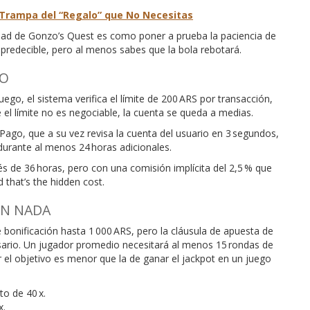
a Trampa del “Regalo” que No Necesitas
lidad de Gonzo’s Quest es como poner a prueba la paciencia de
mpredecible, pero al menos sabes que la bola rebotará.
SO
ego, el sistema verifica el límite de 200 ARS por transacción,
e el límite no es negociable, la cuenta se queda a medias.
Pago, que a su vez revisa la cuenta del usuario en 3 segundos,
 durante al menos 24 horas adicionales.
és de 36 horas, pero con una comisión implícita del 2,5 % que
that’s the hidden cost.
ON NADA
bonificación hasta 1 000 ARS, pero la cláusula de apuesta de
esario. Un jugador promedio necesitará al menos 15 rondas de
ar el objetivo es menor que la de ganar el jackpot en un juego
to de 40 x.
x.