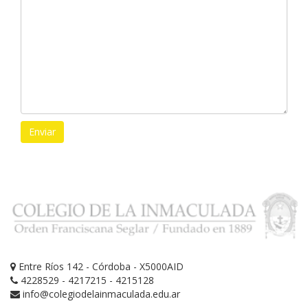
Entre Ríos 142 - Córdoba - X5000AID
4228529 - 4217215 - 4215128
info@colegiodelainmaculada.edu.ar