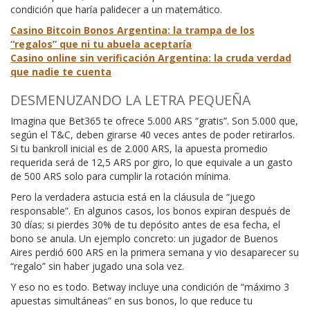
condición que haría palidecer a un matemático.
Casino Bitcoin Bonos Argentina: la trampa de los
“regalos” que ni tu abuela aceptaría
Casino online sin verificación Argentina: la cruda verdad
que nadie te cuenta
DESMENUZANDO LA LETRA PEQUEÑA
Imagina que Bet365 te ofrece 5.000 ARS “gratis”. Son 5.000 que,
según el T&C, deben girarse 40 veces antes de poder retirarlos.
Si tu bankroll inicial es de 2.000 ARS, la apuesta promedio
requerida será de 12,5 ARS por giro, lo que equivale a un gasto
de 500 ARS solo para cumplir la rotación mínima.
Pero la verdadera astucia está en la cláusula de “juego
responsable”. En algunos casos, los bonos expiran después de
30 días; si pierdes 30% de tu depósito antes de esa fecha, el
bono se anula. Un ejemplo concreto: un jugador de Buenos
Aires perdió 600 ARS en la primera semana y vio desaparecer su
“regalo” sin haber jugado una sola vez.
Y eso no es todo. Betway incluye una condición de “máximo 3
apuestas simultáneas” en sus bonos, lo que reduce tu