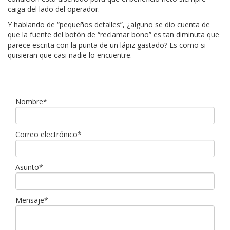
caiga del lado del operador.
Y hablando de “pequeños detalles”, ¿alguno se dio cuenta de
que la fuente del botón de “reclamar bono” es tan diminuta que
parece escrita con la punta de un lápiz gastado? Es como si
quisieran que casi nadie lo encuentre.
Nombre*
Correo electrónico*
Asunto*
Mensaje*