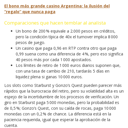
El bono más grande casino Argentina: la ilusión del
“regalo” que nunca paga
Comparaciones que hacen temblar al analista
Un bono de 200 % equivale a 2.000 pesos en créditos,
pero la condición típica de 40x el turnover implica 8 000
pesos de juego.
Un casino que paga 0,96 en RTP contra otro que paga
0,99 suena como una diferencia de 4 %, pero eso significa
40 pesos más por cada 1 000 apostados.
Los límites de retiro de 1 000 euros diarios suponen que,
con una tasa de cambio de 210, tardarás 5 días en
liquidez plena si ganas 10 000 euros.
Los slots como Starburst y Gonzo’s Quest pueden parecer más
rápidos que la burocracia del retiro, pero su volatilidad alta es un
espejo de la incertidumbre de los procesos de verificación. Un
giro en Starburst paga 5 000 monedas, pero la probabilidad es
de 0,5 %; Gonzo’s Quest, con su caída de rocas, paga 10 000
monedas con un 0,2 % de chance. La diferencia está en la
paciencia requerida, igual que esperar la aprobación de la
cuenta.