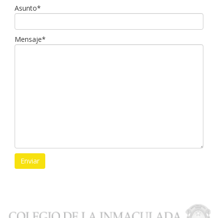
Asunto*
Mensaje*