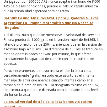
Un jugador con 200 000 ARS nunca aceptará un bono de 8 000
ARS bajo esas condiciones, porque el cálculo rápido muestra
que la rentabilidad esperada será negativa.
Betnflix Casino 140 Giros Gratis para Jugadores Nuevos
Argentina: La Trampa Matemática que No Necesita
“Regalos”
Y el último truco que nadie menciona: la velocidad del servidor.
En una prueba de 1 000 giros en la versión móvil de Bet365, la
latencia promedio fue de 250 ms, mientras que en la versión de
escritorio bajó a 120 ms. Esa diferencia de 130 ms se traduce en
menos oportunidades de “win” por minuto, lo que afecta
directamente la capacidad de cumplir con los requisitos de
apuesta.
Pero, sinceramente, la mayor ironía es que la única cosa
verdaderamente “gratis” en todo este asunto es el irritante
mensaje de error que aparece cuando intentas cambiar el
tamaño de fuente en los T&C: la tipografía mínima es de 8 px,
tan diminuta que parece diseñada para que nadie pueda leerla
sin forzar la vista.
La brutal verdad detrás de la lista bonos vip casino
argentina