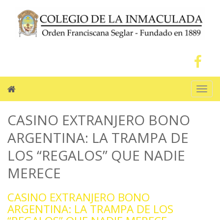
Men
CASINO EXTRANJERO BONO
ARGENTINA: LA TRAMPA DE
LOS “REGALOS” QUE NADIE
MERECE
CASINO EXTRANJERO BONO
ARGENTINA: LA TRAMPA DE LOS