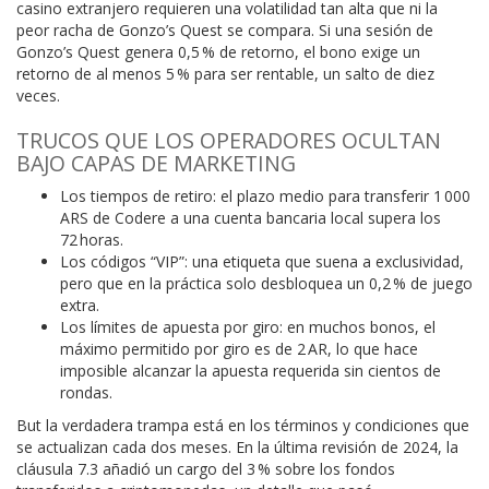
casino extranjero requieren una volatilidad tan alta que ni la
peor racha de Gonzo’s Quest se compara. Si una sesión de
Gonzo’s Quest genera 0,5 % de retorno, el bono exige un
retorno de al menos 5 % para ser rentable, un salto de diez
veces.
TRUCOS QUE LOS OPERADORES OCULTAN
BAJO CAPAS DE MARKETING
Los tiempos de retiro: el plazo medio para transferir 1 000
ARS de Codere a una cuenta bancaria local supera los
72 horas.
Los códigos “VIP”: una etiqueta que suena a exclusividad,
pero que en la práctica solo desbloquea un 0,2 % de juego
extra.
Los límites de apuesta por giro: en muchos bonos, el
máximo permitido por giro es de 2 AR, lo que hace
imposible alcanzar la apuesta requerida sin cientos de
rondas.
But la verdadera trampa está en los términos y condiciones que
se actualizan cada dos meses. En la última revisión de 2024, la
cláusula 7.3 añadió un cargo del 3 % sobre los fondos