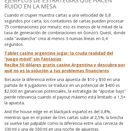
EJEMPLOS DE ESTRATEGIAS QUE HACEN
RUIDO EN LA MESA
Cuando el crupier muestra cartas a una velocidad de 0,8
segundos por carta, los contadores de cartas pueden procesar
75 combinaciones por minuto; eso es menos de la mitad de la
tasa de generación de combinaciones en Gonzo’s Quest, donde
cada “avalancha” crea al menos 3 nuevas líneas en 0,4
segundos.
Tablet casino argentino jugar: la cruda realidad del
“juego móvil” sin fantasías
Recibe 50 dólares gratis casino Argentina y descubre por
qué no es la solución a tus problemas financieros
Because la diferencia entre una apuesta de $10 y $50 en una
partida de 8 jugadores se traduce en un potencial de $400 vs
$2.000 en ganancias potenciales, la estrategia de “apostar bajo”
pierde relevancia cuando el payout máximo está limitado a 1,5×
la apuesta.
And the house edge en el blackjack español es del 0,8%,
mientras que en el poker de tres cartas sube al 2,5%; la brecha
se vuelve tan palpable como la diferencia entre una cerveza de
330 ml y una de 500 ml en una noche de apuestas.