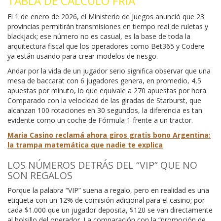
TABLA DE CÁLCULO FRÍA
El 1 de enero de 2026, el Ministerio de Juegos anunció que 23
provincias permitirán transmisiones en tiempo real de ruletas y
blackjack; ese número no es casual, es la base de toda la
arquitectura fiscal que los operadores como Bet365 y Codere
ya están usando para crear modelos de riesgo.
Andar por la vida de un jugador serio significa observar que una
mesa de baccarat con 6 jugadores genera, en promedio, 4,5
apuestas por minuto, lo que equivale a 270 apuestas por hora.
Comparado con la velocidad de las giradas de Starburst, que
alcanzan 100 rotaciones en 30 segundos, la diferencia es tan
evidente como un coche de Fórmula 1 frente a un tractor.
Maria Casino reclamá ahora giros gratis bono Argentina:
la trampa matemática que nadie te explica
LOS NÚMEROS DETRÁS DEL “VIP” QUE NO
SON REGALOS
Porque la palabra “VIP” suena a regalo, pero en realidad es una
etiqueta con un 12% de comisión adicional para el casino; por
cada $1.000 que un jugador deposita, $120 se van directamente
al bolsillo del operador. La comparación con la “promoción de