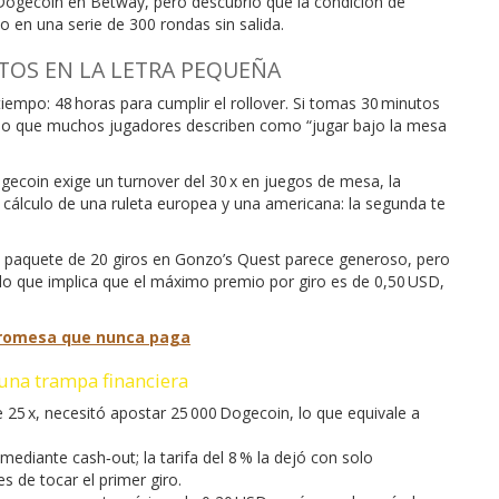
Dogecoin en Betway, pero descubrió que la condición de
 en una serie de 300 rondas sin salida.
OS EN LA LETRA PEQUEÑA
tiempo: 48 horas para cumplir el rollover. Si tomas 30 minutos
, lo que muchos jugadores describen como “jugar bajo la mesa
coin exige un turnover del 30 x en juegos de mesa, la
l cálculo de una ruleta europea y una americana: la segunda te
Un paquete de 20 giros en Gonzo’s Quest parece generoso, pero
 lo que implica que el máximo premio por giro es de 0,50 USD,
 promesa que nunca paga
una trampa financiera
e 25 x, necesitó apostar 25 000 Dogecoin, lo que equivale a
ediante cash‑out; la tarifa del 8 % la dejó con solo
 de tocar el primer giro.