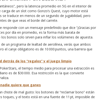
ntáneos”, pero la latencia promedio en 5G en el interior de
de carga de un slot como Gonzo’s Quest, cuyo motor está
ms se traduce en menos de un segundo de jugabilidad, pero
ntes de que veas el borde del carrete.
rte responde con un mensaje predefinido que dice “¡Gracias por
eces por día en promedio, es la forma más barata de
 los bonos solo sirven para inflar los volúmenes de apuesta.
a de un programa de lealtad de aerolínea, verás que ambos
ro el canje obligatorio es de 10 000 puntos, una barrera que
 detrás de los “regalos” y el juego limpio
n PokerStars, el tiempo medio para procesar una extracción es
iario es de $30 000. Esa restricción es la que convierte
aliza.
 nadie quiere que ganes
un chiste de mal gusto: los botones de “reclamar bono” están
 toques, y el texto está en una fuente de 11 pt, imposible de