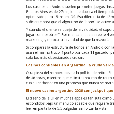
Los casinos en Android suelen prometer juegos “insta
Buenos Aires es de 27 ms, lo que duplica el tiempo 
optimizado para 15 ms en iOS. Esa diferencia de 12 
suficiente para que el algoritmo de “bono” se active a
Y cuando el cliente se queja de la velocidad, el sopo
jugar con nosotros!”. Ese mensaje, que se repite 4 v
marketing, y no oculta la verdad de que la mayoría de
Si comparas la estructura de bonos en Android con l
usan el mismo truco: 1 punto por cada $1 gastado, pe
solo los más obsesionados cruzan.
Casinos confiables en Argentina: la cruda verdad
Otra pieza del rompecabezas: la política de retiro. E
de 48 horas, mientras que el límite máximo de retiro d
cualquier “bono” en una promesa que nunca se materi
El nuevo casino argentino 2026 con jackpot que
El diseño de la UI en muchas apps es tan sutil como 
escondidos bajo un menú colapsable que requiere tres
leer en pantalla de 5,5 pulgadas sin forzar la vista.