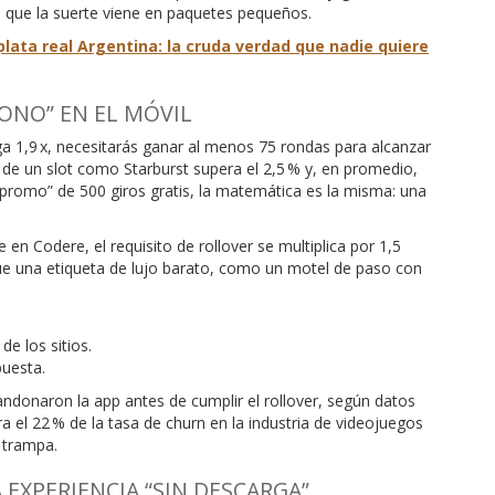
a que la suerte viene en paquetes pequeños.
plata real Argentina: la cruda verdad que nadie quiere
ONO” EN EL MÓVIL
aga 1,9 x, necesitarás ganar al menos 75 rondas para alcanzar
dad de un slot como Starburst supera el 2,5 % y, en promedio,
“promo” de 500 giros gratis, la matemática es la misma: una
en Codere, el requisito de rollover se multiplica por 1,5
ue una etiqueta de lujo barato, como un motel de paso con
de los sitios.
puesta.
ndonaron la app antes de cumplir el rollover, según datos
 el 22 % de la tasa de churn en la industria de videojuegos
 trampa.
EXPERIENCIA “SIN DESCARGA”