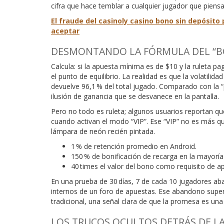
cifra que hace temblar a cualquier jugador que piens
El fraude del casinoly casino bono sin depósito 
aceptar
DESMONTANDO LA FÓRMULA DEL “B
Calcula: si la apuesta mínima es de $10 y la ruleta p
el punto de equilibrio. La realidad es que la volatili
devuelve 96,1 % del total jugado. Comparado con la 
ilusión de ganancia que se desvanece en la pantalla.
Pero no todo es ruleta; algunos usuarios reportan que 
cuando activan el modo “VIP”. Ese “VIP” no es más q
lámpara de neón recién pintada.
1 % de retención promedio en Android.
150 % de bonificación de recarga en la mayoría 
40 times el valor del bono como requisito de a
En una prueba de 30 días, 7 de cada 10 jugadores aba
internos de un foro de apuestas. Ese abandono supera
tradicional, una señal clara de que la promesa es una
LOS TRUCOS OCULTOS DETRÁS DE LA 