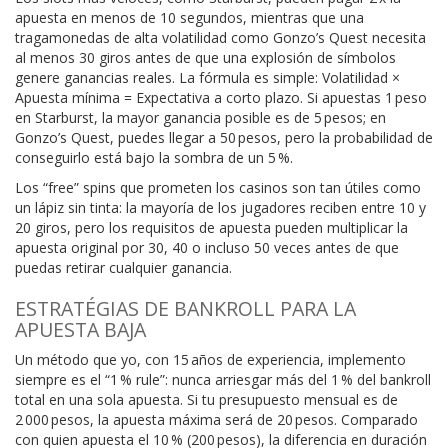
apuesta en menos de 10 segundos, mientras que una
tragamonedas de alta volatilidad como Gonzo’s Quest necesita
al menos 30 giros antes de que una explosión de símbolos
genere ganancias reales. La fórmula es simple: Volatilidad ×
Apuesta mínima = Expectativa a corto plazo. Si apuestas 1 peso
en Starburst, la mayor ganancia posible es de 5 pesos; en
Gonzo’s Quest, puedes llegar a 50 pesos, pero la probabilidad de
conseguirlo está bajo la sombra de un 5 %.
Los “free” spins que prometen los casinos son tan útiles como
un lápiz sin tinta: la mayoría de los jugadores reciben entre 10 y
20 giros, pero los requisitos de apuesta pueden multiplicar la
apuesta original por 30, 40 o incluso 50 veces antes de que
puedas retirar cualquier ganancia.
ESTRATÉGIAS DE BANKROLL PARA LA
APUESTA BAJA
Un método que yo, con 15 años de experiencia, implemento
siempre es el “1 % rule”: nunca arriesgar más del 1 % del bankroll
total en una sola apuesta. Si tu presupuesto mensual es de
2 000 pesos, la apuesta máxima será de 20 pesos. Comparado
con quien apuesta el 10 % (200 pesos), la diferencia en duración