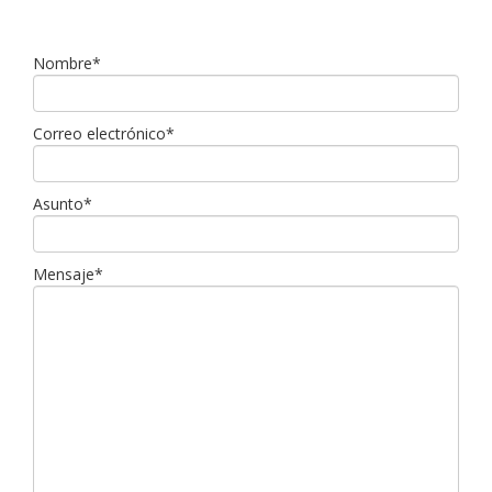
Nombre*
Correo electrónico*
Asunto*
Mensaje*