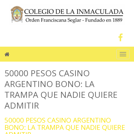
Men
50000 PESOS CASINO
ARGENTINO BONO: LA
TRAMPA QUE NADIE QUIERE
ADMITIR
50000 PESOS CASINO ARGENTINO
BONO: LA TRAMPA QUE NADIE QUIERE