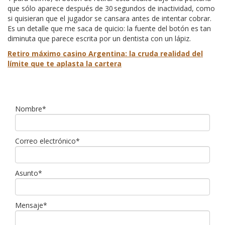
que sólo aparece después de 30 segundos de inactividad, como
si quisieran que el jugador se cansara antes de intentar cobrar.
Es un detalle que me saca de quicio: la fuente del botón es tan
diminuta que parece escrita por un dentista con un lápiz.
Retiro máximo casino Argentina: la cruda realidad del
límite que te aplasta la cartera
Nombre*
Correo electrónico*
Asunto*
Mensaje*